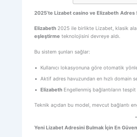
2025’te Lizabet casino ve Elizabeth
Adres 
Elizabeth
2025 ile birlikte Lizabet, klasik a
eşleştirme
teknolojisini devreye aldı.
Bu sistem şunları sağlar:
Kullanıcı lokasyonuna göre otomatik yön
Aktif adres havuzundan en hızlı domain s
Elizabeth
Engellenmiş bağlantıların tespit
Teknik açıdan bu model, mevcut bağlantı engel
Yeni Lizabet Adresini Bulmak İçin En Güveni