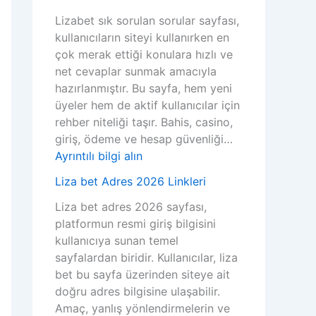
i
n
z
i
Lizabet sık sorulan sorular sayfası,
a
l
kullanıcıların siteyi kullanırken en
b
i
çok merak ettiği konulara hızlı ve
e
k
net cevaplar sunmak amacıyla
t
l
hazırlanmıştır. Bu sayfa, hem yeni
H
e
üyeler hem de aktif kullanıcılar için
ı
r
rehber niteliği taşır. Bahis, casino,
z
i
giriş, ödeme ve hesap güvenliği…
l
:
Ayrıntılı bilgi alın
ı
L
Liza bet Adres 2026 Linkleri
G
i
i
z
Liza bet adres 2026 sayfası,
r
a
platformun resmi giriş bilgisini
i
b
kullanıcıya sunan temel
ş
e
sayfalardan biridir. Kullanıcılar, liza
2
t
bet bu sayfa üzerinden siteye ait
0
S
doğru adres bilgisine ulaşabilir.
2
ı
Amaç, yanlış yönlendirmelerin ve