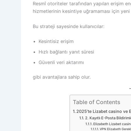
Resmî otoriteler tarafından yapılan erişim e
hizmetlerinin kesintiye uğramaması için yeni 
Bu strateji sayesinde kullanıcılar:
Kesintisiz erişim
Hızlı bağlantı yanıt süresi
Güvenli veri aktarımı
gibi avantajlara sahip olur.
Table of Contents
2025’te Lizabet casino ve 
2. Kayıtlı E-Posta Bildiriml
Elizabeth Lizabet casin
VPN Elizabeth Gerekli