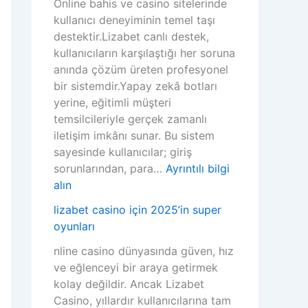
a
l
Online bahis ve casino sitelerinde
b
i
kullanıcı deneyiminin temel taşı
e
z
destektir.Lizabet canlı destek,
t
a
kullanıcıların karşılaştığı her soruna
.
b
anında çözüm üreten profesyonel
c
e
bir sistemdir.Yapay zekâ botları
o
t
yerine, eğitimli müşteri
m
h
temsilcileriyle gerçek zamanlı
A
c
iletişim imkânı sunar. Bu sistem
n
a
sayesinde kullanıcılar; giriş
a
s
sorunlarından, para…
Ayrıntılı bilgi
:
s
i
alın
L
i
n
lizabet casino için 2025’in super
i
t
o
oyunları
z
e
E
a
n
n
nline casino dünyasında güven, hız
b
i
g
ve eğlenceyi bir araya getirmek
e
n
e
kolay değildir. Ancak Lizabet
t
1
l
Casino, yıllardır kullanıcılarına tam