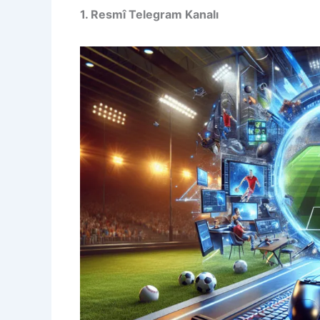
1. Resmî Telegram Kanalı