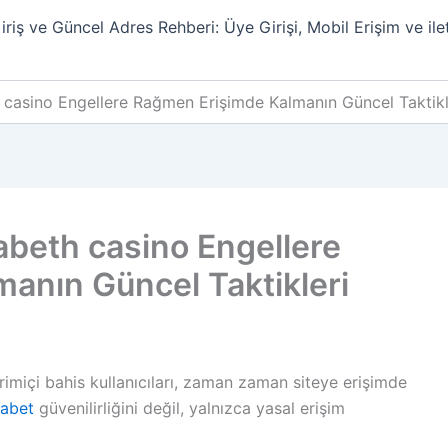
iriş ve Güncel Adres Rehberi: Üye Girişi, Mobil Erişim ve ilet
h casino Engellere Rağmen Erişimde Kalmanın Güncel Taktikl
zabeth casino Engellere
anın Güncel Taktikleri
rimiçi bahis kullanıcıları, zaman zaman siteye erişimde
zabet
güvenilirliğini değil, yalnızca yasal erişim