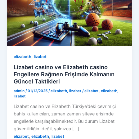
,
elizabeth
lizabet
Lizabet casino ve Elizabeth casino
Engellere Rağmen Erişimde Kalmanın
Güncel Taktikleri
admin
/
01/12/2025
/
elizabeth
,
lizabet
/
elizabet
,
elizabeth
,
lizabet
Lizabet casino ve Elizabeth Türkiye’deki çevrimiçi
bahis kullanıcıları, zaman zaman siteye erişimde
engellerle karşılaşabilmektedir. Bu durum Lizabet
güvenilirliğini değil, yalnızca […]
,
,
elizabet
elizabeth
lizabet