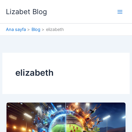
İçeriğe
Lizabet Blog
atla
Ana sayfa
Blog
elizabeth
elizabeth