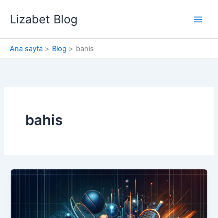
İçeriğe
Lizabet Blog
atla
Ana sayfa
Blog
bahis
bahis