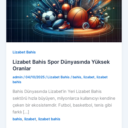
Lizabet Bahis
Lizabet Bahis Spor Dünyasında Yüksek
Oranlar
admin
/
04/10/2025
/
Lizabet Bahis
/
bahis
,
lizabet
,
lizabet
bahis
Bahis Dünyasında Lizabet’in Yeri Lizabet Bahis
sektörü hızla büyüyen, milyonlarca kullanıcıyı kendine
çeken bir ekosistemdir. Futbol, basketbol, tenis gibi
farklı […]
,
,
bahis
lizabet
lizabet bahis