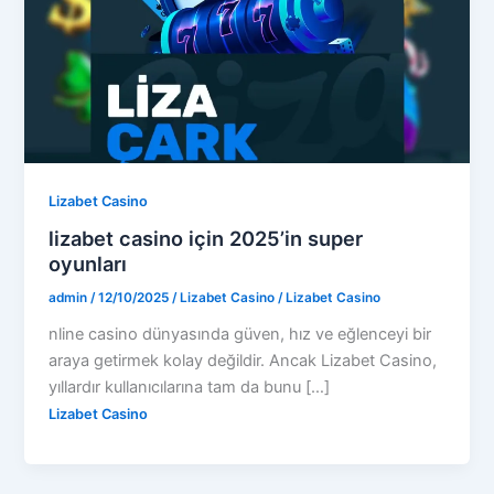
Lizabet Casino
lizabet casino için 2025’in super
oyunları
admin
/
12/10/2025
/
Lizabet Casino
/
Lizabet Casino
nline casino dünyasında güven, hız ve eğlenceyi bir
araya getirmek kolay değildir. Ancak Lizabet Casino,
yıllardır kullanıcılarına tam da bunu […]
Lizabet Casino