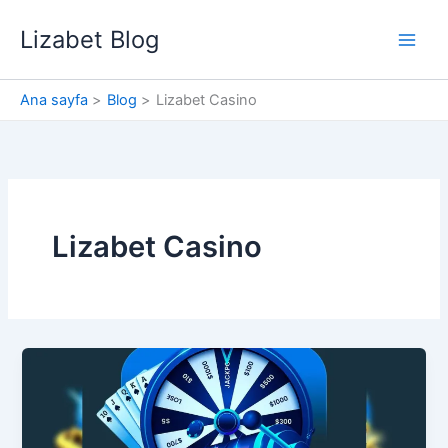
İçeriğe
Lizabet Blog
atla
Ana sayfa
Blog
Lizabet Casino
Lizabet Casino